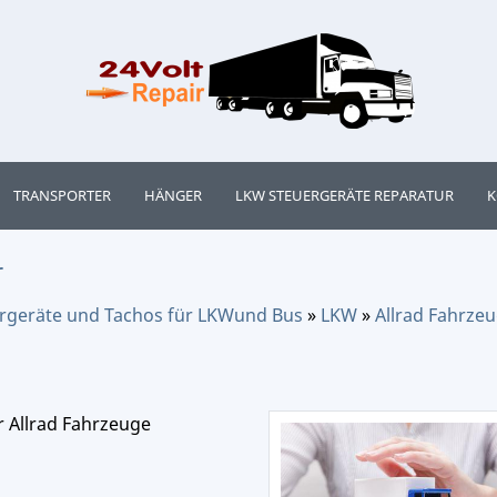
TRANSPORTER
HÄNGER
LKW STEUERGERÄTE REPARATUR
K
r
uergeräte und Tachos für LKWund Bus
»
LKW
»
Allrad Fahrze
 Allrad Fahrzeuge