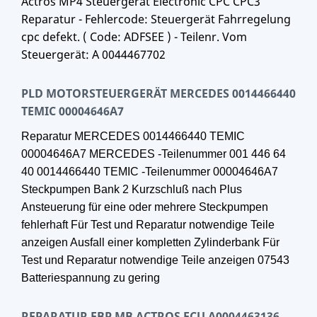
Actros MP4 Steuergerät Electronic CPC CPC3
Reparatur - Fehlercode: Steuergerät Fahrregelung
cpc defekt. ( Code: ADFSEE ) - Teilenr. Vom
Steuergerät: A 0044467702
PLD MOTORSTEUERGERÄT MERCEDES 0014466440
TEMIC 00004646A7
Reparatur
MERCEDES 0014466440 TEMIC
00004646A7 MERCEDES -Teilenummer 001 446 64
40 0014466440 TEMIC -Teilenummer 00004646A7
Steckpumpen Bank 2 Kurzschluß nach Plus
Ansteuerung für eine oder mehrere Steckpumpen
fehlerhaft Für Test und Reparatur notwendige Teile
anzeigen Ausfall einer kompletten Zylinderbank Für
Test und Reparatur notwendige Teile anzeigen 07543
Batteriespannung zu gering
REPARATUR EBP MB ACTROS ECU A0004463136