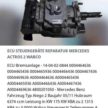
ECU STEUERGERÄTE REPARATUR MERCEDES
ACTROS 2 WABCO
ECU Bremsanlage - 14-04-02-0844 0004464636
0004465436 0004465936 0004466436 0004467436
0004469636 A0004464636 A0004465436
A0004465936 A0004466436 A0004467436
A0004469636 4800201050 - Mercedes Benz
Fahrzeug Typ Atego 2 Baujahr 05/11 Hubraum
6374 ccm Leistung in KW 175 KW KBA zu 2 1313
KBA zu 3 0000 Wabco Steuergerät Teilenummer A