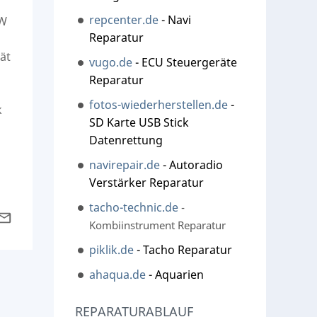
repcenter.de
- Navi
kW
Reparatur
ät
vugo.de
- ECU Steuergeräte
Reparatur
fotos-wiederherstellen.de
-
k
SD Karte USB Stick
Datenrettung
navirepair.de
- Autoradio
Verstärker Reparatur
tacho-technic.de
-
Kombiinstrument Reparatur
piklik.de
- Tacho Reparatur
ahaqua.de
- Aquarien
REPARATURABLAUF