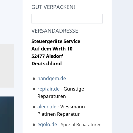
GUT VERPACKEN!
VERSANDADRESSE
Steuergeräte Service
Auf dem Wirth 10
MAN
Bosch 0281020067 MAN Motorsteuerge
52477 Alsdorf
Teilenummer 0 281 020 067 0281020067 eNG32
Deutschland
Steuergerät Hersteller Bosch Steuergerät Te
sporadisch in Notlauf Steuergerät hat Öleintri
handgem.de
Ladedruck 3063 Abschaltung ohne Nachlauf. N
repfair.de
- Günstige
geht im warmen Zustand aus und springt erst
Reparaturen
Sporadischer oder dauerhafter Totalausfall D
aleen.de
- Viessmann
Drehstromreduzierung
Platinen Reparatur
egolo.de
- Spezial Reparaturen