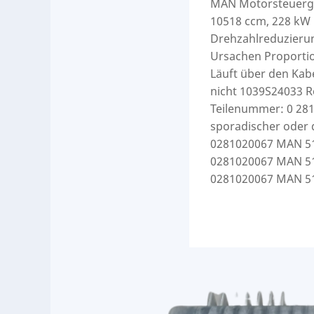
MAN Motorsteuerge
10518 ccm, 228 kW
Drehzahlreduzieru
Ursachen Proportion
Läuft über den Kabe
nicht 1039S24033 
Teilenummer: 0 281
sporadischer oder 
0281020067 MAN 5
0281020067 MAN 5
0281020067 MAN 5