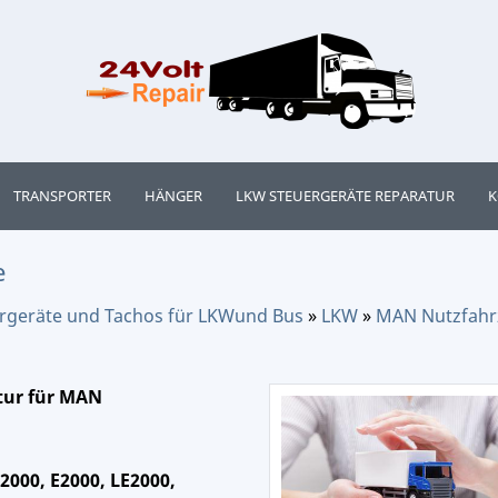
TRANSPORTER
HÄNGER
LKW STEUERGERÄTE REPARATUR
K
e
uergeräte und Tachos für LKWund Bus
»
LKW
»
MAN Nutzfahr
tur für MAN
2000, E2000, LE2000,