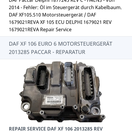
DAF Paccar Delphi 1877245 REV C - H4EN3 - Von
2014 - Fehler: Öl im Steuergerät durch Kabelbaum.
DAF XF105.510 Motorsteuergerät / DAF
1679021REVA XF 105 ECU DELPHI 1679021 REV
1679021REVA Repair Service
DAF XF 106 EURO 6 MOTORSTEUERGERÄT
2013285 PACCAR - REPARATUR
REPAIR SERVICE DAF XF 106 2013285 REV