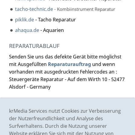
tacho-technic.de
- Kombiinstrument Reparatur
piklik.de
- Tacho Reparatur
ahaqua.de
- Aquarien
REPARATURABLAUF
Senden Sie uns das defekte Gerät bitte möglichst
mit Ausgefüllten
Reparaturauftrag
und wenn
vorhanden mit ausgedruckten Fehlercodes an :
Steuergeräte Reparatur - Auf dem Wirth 10 - 52477
Alsdorf - Germany
Impressum
krMedia Services nutzt Cookies zur Verbesserung
Preisliste
der Nutzerfreundlichkeit und Analyse des
Surfverhaltens. Durch die Nutzung unserer
AGB
Website erklären Sie sich mit der Nutzung von
Datenschutz