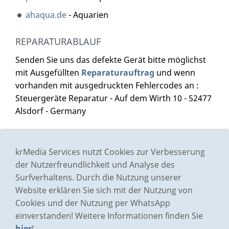
ahaqua.de
- Aquarien
REPARATURABLAUF
Senden Sie uns das defekte Gerät bitte möglichst
mit Ausgefüllten
Reparaturauftrag
und wenn
vorhanden mit ausgedruckten Fehlercodes an :
Steuergeräte Reparatur - Auf dem Wirth 10 - 52477
Alsdorf - Germany
Impressum
krMedia Services nutzt Cookies zur Verbesserung
Preisliste
der Nutzerfreundlichkeit und Analyse des
Surfverhaltens. Durch die Nutzung unserer
AGB
Website erklären Sie sich mit der Nutzung von
Datenschutz
Cookies und der Nutzung per WhatsApp
Bildernachweis
einverstanden! Weitere Informationen finden Sie
Kontakt/Anfrage
hier
!