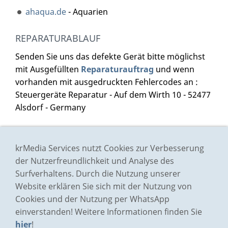
ahaqua.de
- Aquarien
REPARATURABLAUF
Senden Sie uns das defekte Gerät bitte möglichst
mit Ausgefüllten
Reparaturauftrag
und wenn
vorhanden mit ausgedruckten Fehlercodes an :
Steuergeräte Reparatur - Auf dem Wirth 10 - 52477
Alsdorf - Germany
Impressum
krMedia Services nutzt Cookies zur Verbesserung
Preisliste
der Nutzerfreundlichkeit und Analyse des
Surfverhaltens. Durch die Nutzung unserer
AGB
Website erklären Sie sich mit der Nutzung von
Datenschutz
Cookies und der Nutzung per WhatsApp
Bildernachweis
einverstanden! Weitere Informationen finden Sie
Kontakt/Anfrage
hier
!