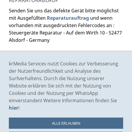
REPARATURABLAUF
Senden Sie uns das defekte Gerät bitte möglichst
mit Ausgefüllten
Reparaturauftrag
und wenn
vorhanden mit ausgedruckten Fehlercodes an :
Steuergeräte Reparatur - Auf dem Wirth 10 - 52477
Alsdorf - Germany
Impressum
krMedia Services nutzt Cookies zur Verbesserung
Preisliste
der Nutzerfreundlichkeit und Analyse des
Surfverhaltens. Durch die Nutzung unserer
AGB
Website erklären Sie sich mit der Nutzung von
Datenschutz
Cookies und der Nutzung per WhatsApp
Bildernachweis
einverstanden! Weitere Informationen finden Sie
Kontakt/Anfrage
hier
!
Bewertungen
Funktionsgarantie
ALLE ERLAUBEN