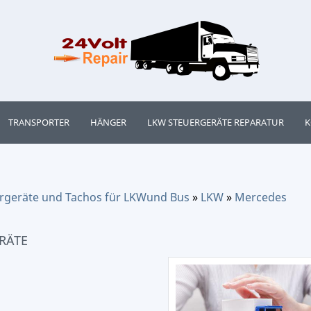
TRANSPORTER
HÄNGER
LKW STEUERGERÄTE REPARATUR
K
uergeräte und Tachos für LKWund Bus
»
LKW
»
Mercedes
RÄTE