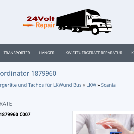
TRANSPORTER
HÄNGER
LKW STEUERGERÄTE REPARATUR
K
oordinator 1879960
uergeräte und Tachos für LKWund Bus
»
LKW
»
Scania
RÄTE
 1879960 C007