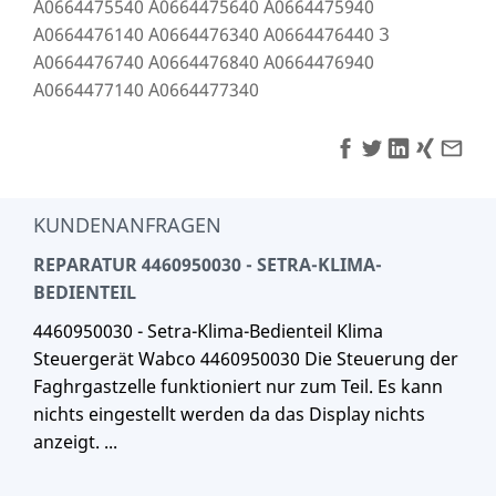
A0664475540 A0664475640 A0664475940
A0664476140 A0664476340 A0664476440 З
A0664476740 A0664476840 A0664476940
A0664477140 A0664477340
KUNDENANFRAGEN
REPARATUR 4460950030 - SETRA-KLIMA-
BEDIENTEIL
4460950030 - Setra-Klima-Bedienteil Klima
Steuergerät Wabco 4460950030 Die Steuerung der
Faghrgastzelle funktioniert nur zum Teil. Es kann
nichts eingestellt werden da das Display nichts
anzeigt. ...